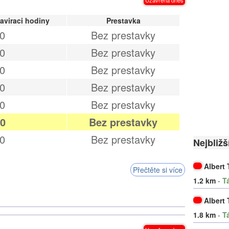
aviraci hodiny
Prestavka
0
Bez prestavky
0
Bez prestavky
0
Bez prestavky
0
Bez prestavky
0
Bez prestavky
00
Bez prestavky
0
Bez prestavky
Nejbližš
Albert
Přečtěte si více
1.2 km
-
T
Albert
1.8 km
-
T