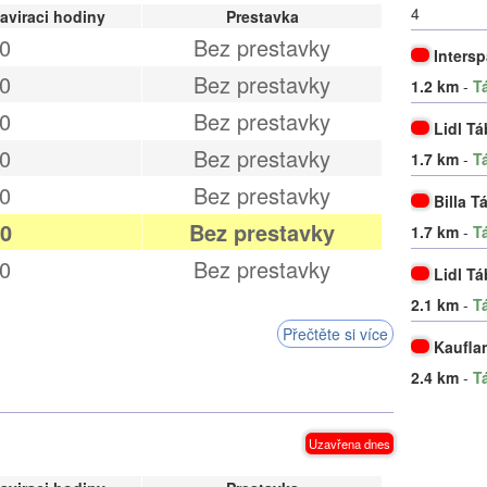
4
aviraci hodiny
Prestavka
0
Bez prestavky
Intersp
0
Bez prestavky
1.2 km
-
T
0
Bez prestavky
Lidl Tá
0
Bez prestavky
1.7 km
-
T
0
Bez prestavky
Billa T
00
Bez prestavky
1.7 km
-
T
0
Bez prestavky
Lidl Tá
2.1 km
-
T
Přečtěte si více
Kaufla
2.4 km
-
T
Uzavřena dnes