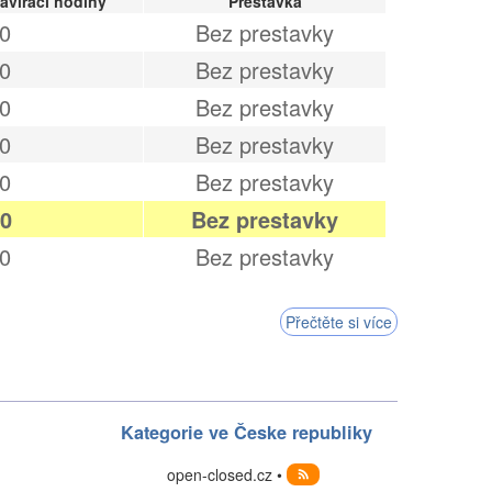
aviraci hodiny
Prestavka
0
Bez prestavky
0
Bez prestavky
0
Bez prestavky
0
Bez prestavky
0
Bez prestavky
00
Bez prestavky
0
Bez prestavky
Přečtěte si více
Kategorie ve Česke republiky
open-closed.cz •