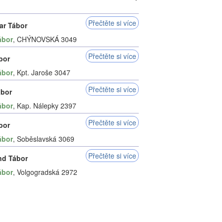
Přečtěte si více
ar Tábor
ábor
, CHÝNOVSKÁ 3049
Přečtěte si více
bor
ábor
, Kpt. Jaroše 3047
Přečtěte si více
ábor
ábor
, Kap. Nálepky 2397
Přečtěte si více
bor
ábor
, Soběslavská 3069
Přečtěte si více
nd Tábor
ábor
, Volgogradská 2972