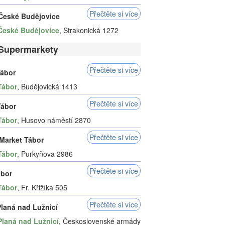
Přečtěte si více
 České Budějovice
České Budějovice
, Strakonická 1272
Supermarkety
Přečtěte si více
ábor
Tábor
, Budějovická 1413
Přečtěte si více
ábor
Tábor
, Husovo náměstí 2870
Přečtěte si více
Market Tábor
Tábor
, Purkyňova 2986
Přečtěte si více
ábor
Tábor
, Fr. Křižíka 505
Přečtěte si více
laná nad Lužnicí
Planá nad Lužnicí
, Československé armády