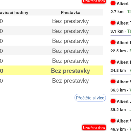
Uzavřena dnes
Albert
2.7 km
-
T
aviraci hodiny
Prestavka
0
Bez prestavky
Albert
0
Bez prestavky
3.1 km
-
T
0
Bez prestavky
Albert
0
Bez prestavky
22.5 km
-
0
Bez prestavky
Albert
00
Bez prestavky
24.8 km
-
0
Bez prestavky
Albert 
36.3 km
-
Přečtěte si více
Albert
39.2 km
-
Albert
Uzavřena dnes
46.9 km
-