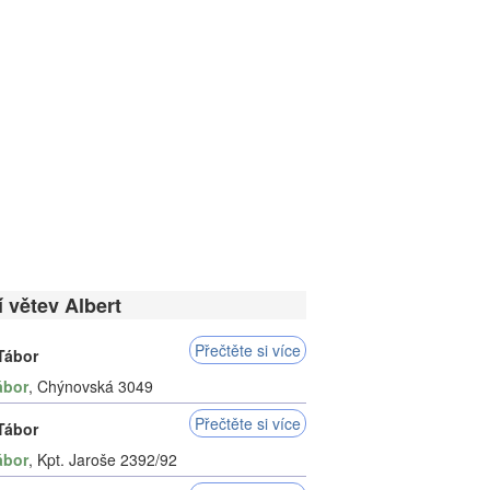
í větev Albert
Přečtěte si více
 Tábor
ábor
, Chýnovská 3049
Přečtěte si více
 Tábor
ábor
, Kpt. Jaroše 2392/92