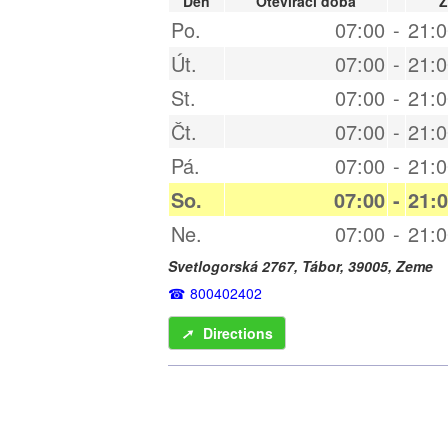
Den
Oteviraci doba
Z
Po.
07:00
-
21:0
Út.
07:00
-
21:0
St.
07:00
-
21:0
Čt.
07:00
-
21:0
Pá.
07:00
-
21:0
So.
07:00
-
21:
Ne.
07:00
-
21:0
Svetlogorská 2767,
Tábor
,
39005
,
Zeme
800402402
➚
Directions