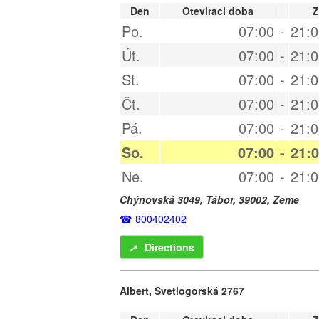
Den
Oteviraci doba
Z
Po.
07:00
-
21:0
Út.
07:00
-
21:0
St.
07:00
-
21:0
Čt.
07:00
-
21:0
Pá.
07:00
-
21:0
So.
07:00
-
21:
Ne.
07:00
-
21:0
Chýnovská 3049,
Tábor
,
39002
,
Zeme
800402402
➚
Directions
Albert, Svetlogorská 2767