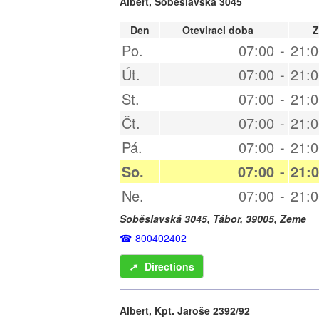
Albert, Soběslavská 3045
Den
Oteviraci doba
Z
Po.
07:00
-
21:0
Út.
07:00
-
21:0
St.
07:00
-
21:0
Čt.
07:00
-
21:0
Pá.
07:00
-
21:0
So.
07:00
-
21:
Ne.
07:00
-
21:0
Soběslavská 3045,
Tábor
,
39005
,
Zeme
800402402
➚
Directions
Albert, Kpt. Jaroše 2392/92