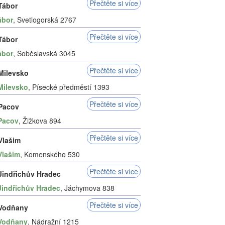
Přečtěte si více
 Tábor
ábor
, Svetlogorská 2767
Přečtěte si více
 Tábor
ábor
, Soběslavská 3045
Přečtěte si více
 Milevsko
Milevsko
, Písecké předměstí 1393
Přečtěte si více
 Pacov
Pacov
, Žižkova 894
Přečtěte si více
Vlašim
Vlašim
, Komenského 530
Přečtěte si více
 Jindřichův Hradec
Jindřichův Hradec
, Jáchymova 838
Přečtěte si více
 Vodňany
Vodňany
, Nádražní 1215