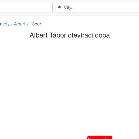
❖
rkety
Albert
Tábor
Albert Tábor oteviraci doba
Uzavřena dnes