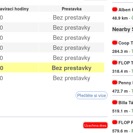
aviraci hodiny
Prestavka
Albert
0
Bez prestavky
48.9 km
-
0
Bez prestavky
Nearby 
0
Bez prestavky
Coop T
0
Bez prestavky
284.3 m
-
0
Bez prestavky
FLOP T
00
Bez prestavky
318.4 m
-
0
Bez prestavky
Penny 
472.7 m
-
Přečtěte si více
Billa T
519.1 m
-
FLOP P
Uzavřena dnes
579.6 m
-